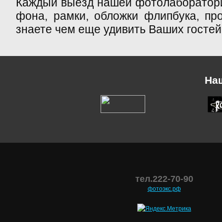
Каждый выезд нашей фотолаборатори
фона, рамки, обложки флипбука, пр
знаете чем еще удивить Ваших гостей,
На
тел.222-70-90
фотоэкс.рф