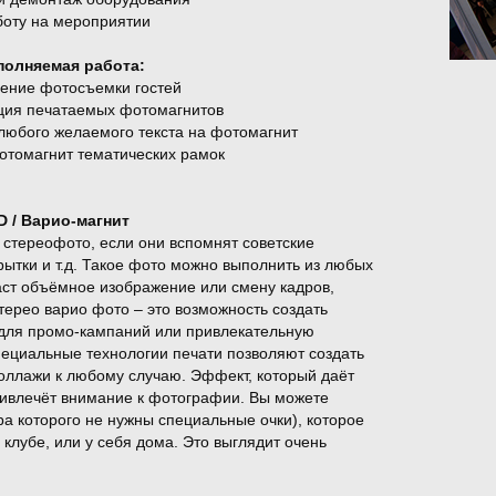
боту на мероприятии
олняемая работа:
дение фотосъемки гостей
кция печатаемых фотомагнитов
 любого желаемого текста на фотомагнит
фотомагнит тематических рамок
D / Варио-магнит
е стереофото, если они вспомнят советские
рытки и т.д. Такое фото можно выполнить из любых
аст объёмное изображение или смену кадров,
ерео варио фото – это возможность создать
для промо-кампаний или привлекательную
пециальные технологии печати позволяют создать
оллажи к любому случаю. Эффект, который даёт
ривлечёт внимание к фотографии. Вы можете
ра которого не нужны специальные очки), которое
клубе, или у себя дома. Это выглядит очень