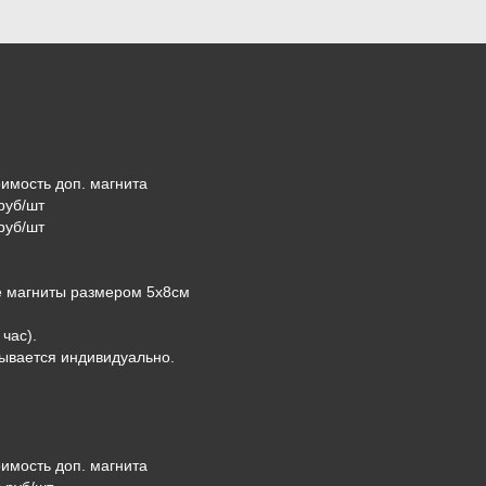
имость доп. магнита
руб/шт
руб/шт
е магниты размером 5х8см
час).
тывается индивидуально.
имость доп. магнита